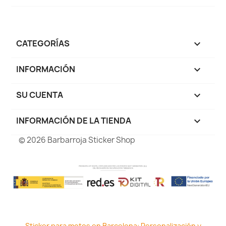
CATEGORÍAS

INFORMACIÓN

SU CUENTA

INFORMACIÓN DE LA TIENDA
keyboard_arrow_down
© 2026 Barbarroja Sticker Shop
Sticker para motos en Barcelona: Personalización y