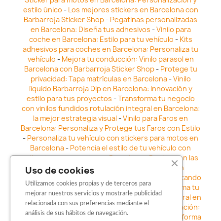
estilo único
-
Los mejores stickers en Barcelona con
Barbarroja Sticker Shop
-
Pegatinas personalizadas
en Barcelona: Diseña tus adhesivos
-
Vinilo para
coche en Barcelona: Estilo para tu vehículo
-
Kits
adhesivos para coches en Barcelona: Personaliza tu
vehículo
-
Mejora tu conducción: Vinilo parasol en
Barcelona con Barbarroja Sticker Shop
-
Protege tu
privacidad: Tapa matrículas en Barcelona
-
Vinilo
líquido Barbarroja Dip en Barcelona: Innovación y
estilo para tus proyectos
-
Transforma tu negocio
con vinilos fundidos rotulación integral en Barcelona:
la mejor estrategia visual
-
Vinilo para Faros en
Barcelona: Personaliza y Protege tus Faros con Estilo
-
Personaliza tu vehículo con stickers para motos en
Barcelona
-
Potencia el estilo de tu vehículo con
adhesivos para coche en Barcelona
-
Destaca en las
calles: Los Mejores stickers para coches en
Uso de cookies
Barcelona
-
Vinilo para faros en Barcelona: Resaltando
Utilizamos cookies propias y de terceros para
la Estética y Seguridad del Automóvil
-
Transforma tu
mejorar nuestros servicios y mostrarle publicidad
vehículo con los vinilos fundidos rotulación integral en
relacionada con sus preferencias mediante el
Barcelona
-
Explora la Innovación en Personalización:
análisis de sus hábitos de navegación.
Vinilo líquido barbarroja dip en Barcelona
-
Transforma