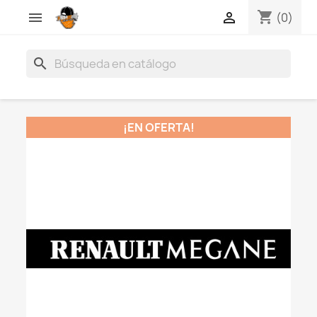
shopping_cart


(0)
search
¡EN OFERTA!