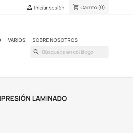
shopping_cart

Carrito
(0)
Iniciar sesión
O
VARIOS
SOBRE NOSOTROS
search
MPRESIÓN LAMINADO