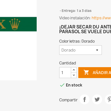
Entrega: 1 a 3 dias
Video instalación:
https://w
¡DEJAR SECAR DU ANTE
PARASOL SE VUELE DU
Color letras: Dorado
Cantidad

AÑADIR 

En stock
Compartir