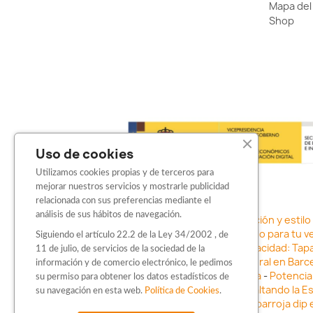
Mapa del 
Shop
Uso de cookies
Utilizamos cookies propias y de terceros para
mejorar nuestros servicios y mostrarle publicidad
relacionada con sus preferencias mediante el
análisis de sus hábitos de navegación.
Sticker para motos en Barcelona: Personalización y estilo
adhesivos
-
Vinilo para coche en Barcelona: Estilo para tu v
Siguiendo el artículo 22.2 de la Ley 34/2002 , de
con Barbarroja Sticker Shop
-
Protege tu privacidad: Tap
11 de julio, de servicios de la sociedad de la
negocio con vinilos fundidos rotulación integral en Barce
información y de comercio electrónico, le pedimos
vehículo con stickers para motos en Barcelona
-
Potencia 
su permiso para obtener los datos estadísticos de
Barcelona
-
Vinilo para faros en Barcelona: Resaltando la E
su navegación en esta web.
Política de Cookies
.
Innovación en Personalización: Vinilo líquido barbarroja dip