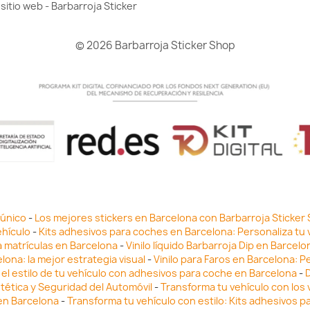
sitio web - Barbarroja Sticker
© 2026 Barbarroja Sticker Shop
 único
-
Los mejores stickers en Barcelona con Barbarroja Sticker
ehículo
-
Kits adhesivos para coches en Barcelona: Personaliza tu 
a matrículas en Barcelona
-
Vinilo líquido Barbarroja Dip en Barcel
lona: la mejor estrategia visual
-
Vinilo para Faros en Barcelona: P
el estilo de tu vehículo con adhesivos para coche en Barcelona
-
D
stética y Seguridad del Automóvil
-
Transforma tu vehículo con los v
 en Barcelona
-
Transforma tu vehículo con estilo: Kits adhesivos 