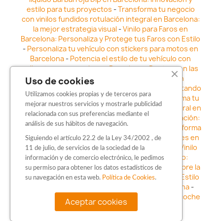
estilo para tus proyectos
-
Transforma tu negocio
con vinilos fundidos rotulación integral en Barcelona:
la mejor estrategia visual
-
Vinilo para Faros en
Barcelona: Personaliza y Protege tus Faros con Estilo
-
Personaliza tu vehículo con stickers para motos en
Barcelona
-
Potencia el estilo de tu vehículo con
adhesivos para coche en Barcelona
-
Destaca en las
calles: Los Mejores stickers para coches en
Uso de cookies
Barcelona
-
Vinilo para faros en Barcelona: Resaltando
Utilizamos cookies propias y de terceros para
la Estética y Seguridad del Automóvil
-
Transforma tu
mejorar nuestros servicios y mostrarle publicidad
vehículo con los vinilos fundidos rotulación integral en
relacionada con sus preferencias mediante el
Barcelona
-
Explora la Innovación en Personalización:
análisis de sus hábitos de navegación.
Vinilo líquido barbarroja dip en Barcelona
-
Transforma
tu vehículo con estilo: Kits adhesivos para coches en
Siguiendo el artículo 22.2 de la Ley 34/2002 , de
Barcelona
-
Personaliza tu vehículo con estilo: Vinilo
11 de julio, de servicios de la sociedad de la
para coche en Barcelona
-
Destaca con Estilo:
información y de comercio electrónico, le pedimos
Pegatinas personalizadas en Barcelona
-
Descubre la
su permiso para obtener los datos estadísticos de
distinción: Los Mejores stickers en Barcelona
-
Estilo
su navegación en esta web.
Política de Cookies
.
en movimiento: Sticker para motos en Barcelona
-
Personalización sobre ruedas: Adhesivos para coche
Aceptar cookies
en Barcelona