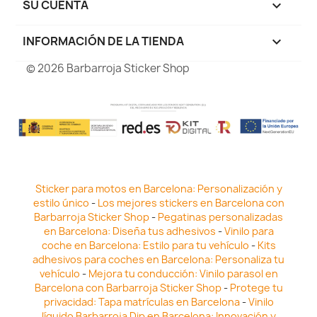
SU CUENTA

INFORMACIÓN DE LA TIENDA
keyboard_arrow_down
© 2026 Barbarroja Sticker Shop
Sticker para motos en Barcelona: Personalización y
estilo único
-
Los mejores stickers en Barcelona con
Barbarroja Sticker Shop
-
Pegatinas personalizadas
en Barcelona: Diseña tus adhesivos
-
Vinilo para
coche en Barcelona: Estilo para tu vehículo
-
Kits
adhesivos para coches en Barcelona: Personaliza tu
vehículo
-
Mejora tu conducción: Vinilo parasol en
Barcelona con Barbarroja Sticker Shop
-
Protege tu
privacidad: Tapa matrículas en Barcelona
-
Vinilo
líquido Barbarroja Dip en Barcelona: Innovación y