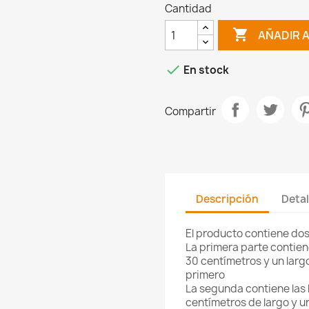
Cantidad

AÑADIR 

En stock
Compartir
Descripción
Detal
El producto contiene dos
La primera parte contien
30 centímetros y un larg
primero
La segunda contiene las 
centímetros de largo y un