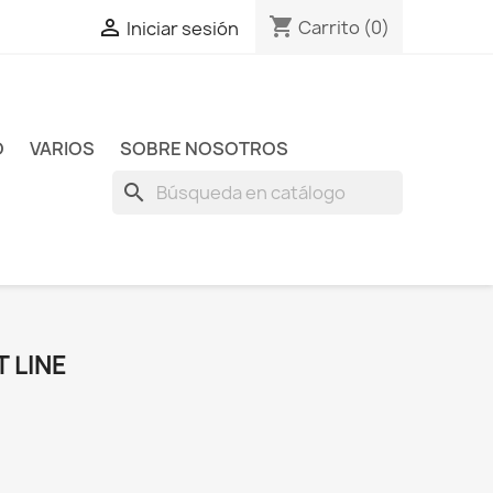
shopping_cart

Carrito
(0)
Iniciar sesión
O
VARIOS
SOBRE NOSOTROS
search
 LINE