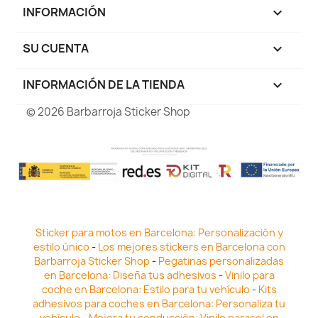
INFORMACIÓN

SU CUENTA

INFORMACIÓN DE LA TIENDA
keyboard_arrow_down
© 2026 Barbarroja Sticker Shop
Sticker para motos en Barcelona: Personalización y
estilo único
-
Los mejores stickers en Barcelona con
Barbarroja Sticker Shop
-
Pegatinas personalizadas
en Barcelona: Diseña tus adhesivos
-
Vinilo para
coche en Barcelona: Estilo para tu vehículo
-
Kits
adhesivos para coches en Barcelona: Personaliza tu
vehículo
-
Mejora tu conducción: Vinilo parasol en