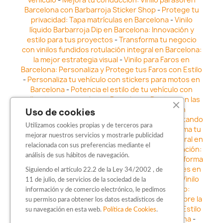
Barcelona con Barbarroja Sticker Shop
-
Protege tu
privacidad: Tapa matrículas en Barcelona
-
Vinilo
líquido Barbarroja Dip en Barcelona: Innovación y
estilo para tus proyectos
-
Transforma tu negocio
con vinilos fundidos rotulación integral en Barcelona:
la mejor estrategia visual
-
Vinilo para Faros en
Barcelona: Personaliza y Protege tus Faros con Estilo
-
Personaliza tu vehículo con stickers para motos en
Barcelona
-
Potencia el estilo de tu vehículo con
adhesivos para coche en Barcelona
-
Destaca en las
calles: Los Mejores stickers para coches en
Uso de cookies
Barcelona
-
Vinilo para faros en Barcelona: Resaltando
Utilizamos cookies propias y de terceros para
la Estética y Seguridad del Automóvil
-
Transforma tu
mejorar nuestros servicios y mostrarle publicidad
vehículo con los vinilos fundidos rotulación integral en
relacionada con sus preferencias mediante el
Barcelona
-
Explora la Innovación en Personalización:
análisis de sus hábitos de navegación.
Vinilo líquido barbarroja dip en Barcelona
-
Transforma
tu vehículo con estilo: Kits adhesivos para coches en
Siguiendo el artículo 22.2 de la Ley 34/2002 , de
Barcelona
-
Personaliza tu vehículo con estilo: Vinilo
11 de julio, de servicios de la sociedad de la
para coche en Barcelona
-
Destaca con Estilo:
información y de comercio electrónico, le pedimos
Pegatinas personalizadas en Barcelona
-
Descubre la
su permiso para obtener los datos estadísticos de
distinción: Los Mejores stickers en Barcelona
-
Estilo
su navegación en esta web.
Política de Cookies
.
en movimiento: Sticker para motos en Barcelona
-