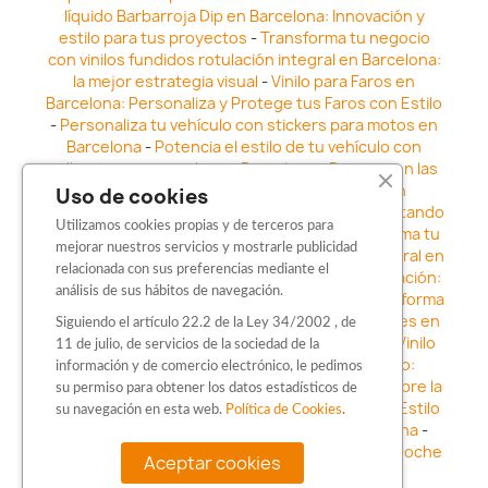
líquido Barbarroja Dip en Barcelona: Innovación y
estilo para tus proyectos
-
Transforma tu negocio
con vinilos fundidos rotulación integral en Barcelona:
la mejor estrategia visual
-
Vinilo para Faros en
Barcelona: Personaliza y Protege tus Faros con Estilo
-
Personaliza tu vehículo con stickers para motos en
Barcelona
-
Potencia el estilo de tu vehículo con
adhesivos para coche en Barcelona
-
Destaca en las
calles: Los Mejores stickers para coches en
Uso de cookies
Barcelona
-
Vinilo para faros en Barcelona: Resaltando
Utilizamos cookies propias y de terceros para
la Estética y Seguridad del Automóvil
-
Transforma tu
mejorar nuestros servicios y mostrarle publicidad
vehículo con los vinilos fundidos rotulación integral en
relacionada con sus preferencias mediante el
Barcelona
-
Explora la Innovación en Personalización:
análisis de sus hábitos de navegación.
Vinilo líquido barbarroja dip en Barcelona
-
Transforma
tu vehículo con estilo: Kits adhesivos para coches en
Siguiendo el artículo 22.2 de la Ley 34/2002 , de
Barcelona
-
Personaliza tu vehículo con estilo: Vinilo
11 de julio, de servicios de la sociedad de la
para coche en Barcelona
-
Destaca con Estilo:
información y de comercio electrónico, le pedimos
Pegatinas personalizadas en Barcelona
-
Descubre la
su permiso para obtener los datos estadísticos de
distinción: Los Mejores stickers en Barcelona
-
Estilo
su navegación en esta web.
Política de Cookies
.
en movimiento: Sticker para motos en Barcelona
-
Personalización sobre ruedas: Adhesivos para coche
Aceptar cookies
en Barcelona