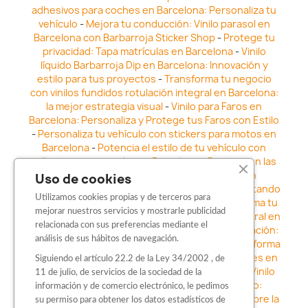
adhesivos para coches en Barcelona: Personaliza tu
vehículo
-
Mejora tu conducción: Vinilo parasol en
Barcelona con Barbarroja Sticker Shop
-
Protege tu
privacidad: Tapa matrículas en Barcelona
-
Vinilo
líquido Barbarroja Dip en Barcelona: Innovación y
estilo para tus proyectos
-
Transforma tu negocio
con vinilos fundidos rotulación integral en Barcelona:
la mejor estrategia visual
-
Vinilo para Faros en
Barcelona: Personaliza y Protege tus Faros con Estilo
-
Personaliza tu vehículo con stickers para motos en
Barcelona
-
Potencia el estilo de tu vehículo con
adhesivos para coche en Barcelona
-
Destaca en las
calles: Los Mejores stickers para coches en
Uso de cookies
Barcelona
-
Vinilo para faros en Barcelona: Resaltando
Utilizamos cookies propias y de terceros para
la Estética y Seguridad del Automóvil
-
Transforma tu
mejorar nuestros servicios y mostrarle publicidad
vehículo con los vinilos fundidos rotulación integral en
relacionada con sus preferencias mediante el
Barcelona
-
Explora la Innovación en Personalización:
análisis de sus hábitos de navegación.
Vinilo líquido barbarroja dip en Barcelona
-
Transforma
tu vehículo con estilo: Kits adhesivos para coches en
Siguiendo el artículo 22.2 de la Ley 34/2002 , de
Barcelona
-
Personaliza tu vehículo con estilo: Vinilo
11 de julio, de servicios de la sociedad de la
para coche en Barcelona
-
Destaca con Estilo:
información y de comercio electrónico, le pedimos
Pegatinas personalizadas en Barcelona
-
Descubre la
su permiso para obtener los datos estadísticos de