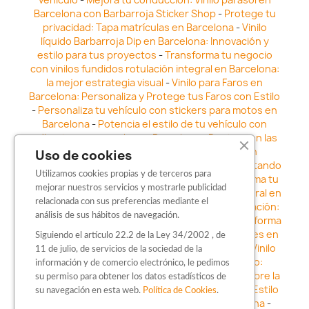
Barcelona con Barbarroja Sticker Shop
-
Protege tu
privacidad: Tapa matrículas en Barcelona
-
Vinilo
líquido Barbarroja Dip en Barcelona: Innovación y
estilo para tus proyectos
-
Transforma tu negocio
con vinilos fundidos rotulación integral en Barcelona:
la mejor estrategia visual
-
Vinilo para Faros en
Barcelona: Personaliza y Protege tus Faros con Estilo
-
Personaliza tu vehículo con stickers para motos en
Barcelona
-
Potencia el estilo de tu vehículo con
adhesivos para coche en Barcelona
-
Destaca en las
calles: Los Mejores stickers para coches en
Uso de cookies
Barcelona
-
Vinilo para faros en Barcelona: Resaltando
Utilizamos cookies propias y de terceros para
la Estética y Seguridad del Automóvil
-
Transforma tu
mejorar nuestros servicios y mostrarle publicidad
vehículo con los vinilos fundidos rotulación integral en
relacionada con sus preferencias mediante el
Barcelona
-
Explora la Innovación en Personalización:
análisis de sus hábitos de navegación.
Vinilo líquido barbarroja dip en Barcelona
-
Transforma
tu vehículo con estilo: Kits adhesivos para coches en
Siguiendo el artículo 22.2 de la Ley 34/2002 , de
Barcelona
-
Personaliza tu vehículo con estilo: Vinilo
11 de julio, de servicios de la sociedad de la
para coche en Barcelona
-
Destaca con Estilo:
información y de comercio electrónico, le pedimos
Pegatinas personalizadas en Barcelona
-
Descubre la
su permiso para obtener los datos estadísticos de
distinción: Los Mejores stickers en Barcelona
-
Estilo
su navegación en esta web.
Política de Cookies
.
en movimiento: Sticker para motos en Barcelona
-