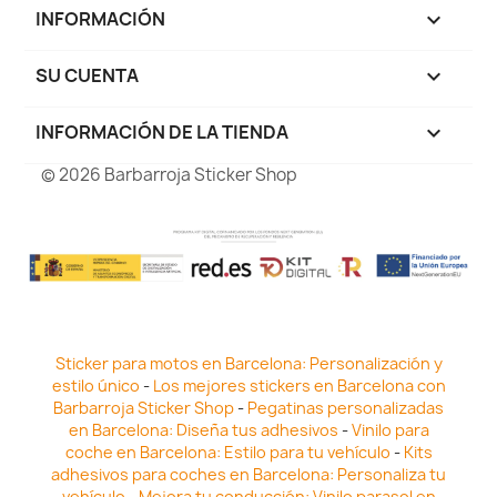
INFORMACIÓN

SU CUENTA

INFORMACIÓN DE LA TIENDA
keyboard_arrow_down
© 2026 Barbarroja Sticker Shop
Sticker para motos en Barcelona: Personalización y
estilo único
-
Los mejores stickers en Barcelona con
Barbarroja Sticker Shop
-
Pegatinas personalizadas
en Barcelona: Diseña tus adhesivos
-
Vinilo para
coche en Barcelona: Estilo para tu vehículo
-
Kits
adhesivos para coches en Barcelona: Personaliza tu
vehículo
-
Mejora tu conducción: Vinilo parasol en