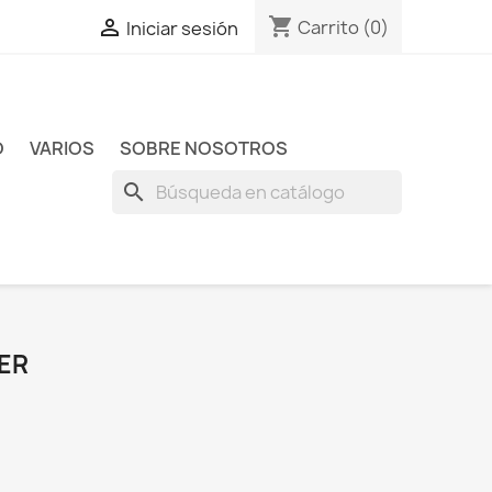
shopping_cart

Carrito
(0)
Iniciar sesión
O
VARIOS
SOBRE NOSOTROS
search
ER