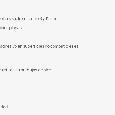
kers suele ser entre 8 y 12 cm.
icies planas.
l adhesivo en superficies no compatibles es
retirar las burbujas de aire.
lidad.