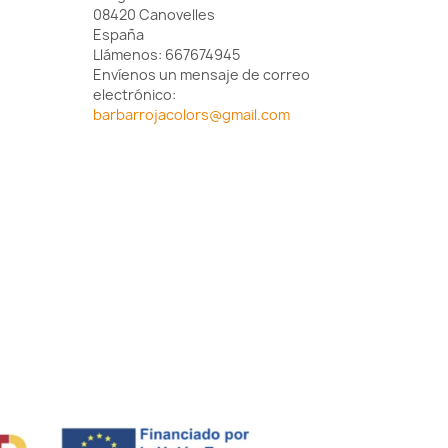
08420 Canovelles
España
Llámenos:
667674945
Envíenos un mensaje de correo
electrónico:
barbarrojacolors@gmail.com