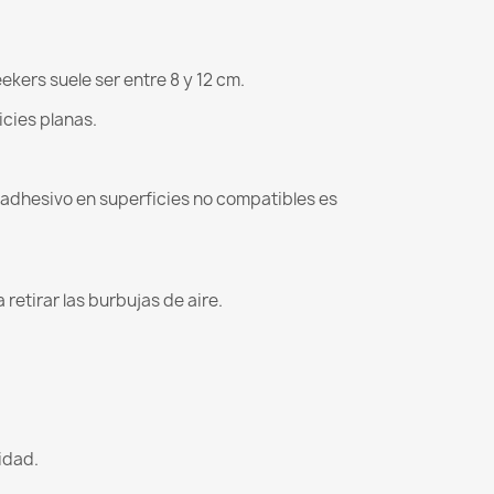
kers suele ser entre 8 y 12 cm.
icies planas.
l adhesivo en superficies no compatibles es
retirar las burbujas de aire.
lidad.