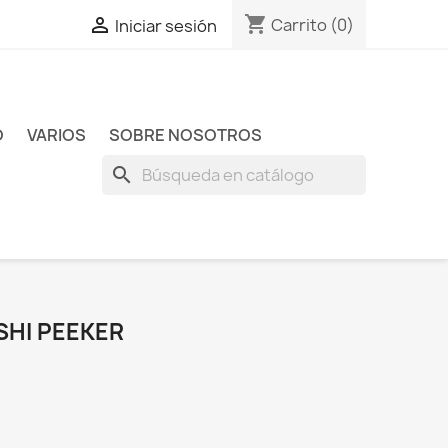
shopping_cart

Carrito
(0)
Iniciar sesión
O
VARIOS
SOBRE NOSOTROS
search
HI PEEKER