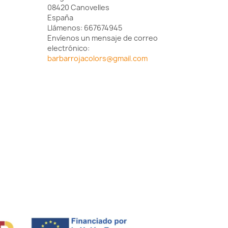
08420 Canovelles
España
Llámenos:
667674945
Envíenos un mensaje de correo
electrónico:
barbarrojacolors@gmail.com