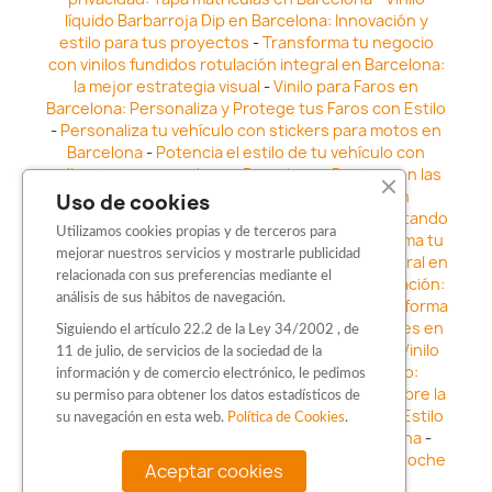
líquido Barbarroja Dip en Barcelona: Innovación y
estilo para tus proyectos
-
Transforma tu negocio
con vinilos fundidos rotulación integral en Barcelona:
la mejor estrategia visual
-
Vinilo para Faros en
Barcelona: Personaliza y Protege tus Faros con Estilo
-
Personaliza tu vehículo con stickers para motos en
Barcelona
-
Potencia el estilo de tu vehículo con
adhesivos para coche en Barcelona
-
Destaca en las
calles: Los Mejores stickers para coches en
Uso de cookies
Barcelona
-
Vinilo para faros en Barcelona: Resaltando
Utilizamos cookies propias y de terceros para
la Estética y Seguridad del Automóvil
-
Transforma tu
mejorar nuestros servicios y mostrarle publicidad
vehículo con los vinilos fundidos rotulación integral en
relacionada con sus preferencias mediante el
Barcelona
-
Explora la Innovación en Personalización:
análisis de sus hábitos de navegación.
Vinilo líquido barbarroja dip en Barcelona
-
Transforma
tu vehículo con estilo: Kits adhesivos para coches en
Siguiendo el artículo 22.2 de la Ley 34/2002 , de
Barcelona
-
Personaliza tu vehículo con estilo: Vinilo
11 de julio, de servicios de la sociedad de la
para coche en Barcelona
-
Destaca con Estilo:
información y de comercio electrónico, le pedimos
Pegatinas personalizadas en Barcelona
-
Descubre la
su permiso para obtener los datos estadísticos de
distinción: Los Mejores stickers en Barcelona
-
Estilo
su navegación en esta web.
Política de Cookies
.
en movimiento: Sticker para motos en Barcelona
-
Personalización sobre ruedas: Adhesivos para coche
Aceptar cookies
en Barcelona