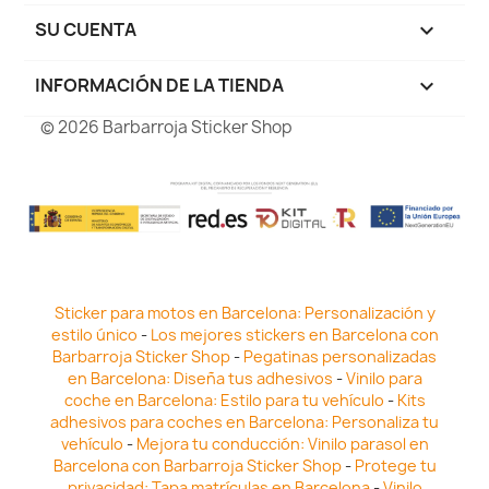
SU CUENTA

INFORMACIÓN DE LA TIENDA
keyboard_arrow_down
© 2026 Barbarroja Sticker Shop
Sticker para motos en Barcelona: Personalización y
estilo único
-
Los mejores stickers en Barcelona con
Barbarroja Sticker Shop
-
Pegatinas personalizadas
en Barcelona: Diseña tus adhesivos
-
Vinilo para
coche en Barcelona: Estilo para tu vehículo
-
Kits
adhesivos para coches en Barcelona: Personaliza tu
vehículo
-
Mejora tu conducción: Vinilo parasol en
Barcelona con Barbarroja Sticker Shop
-
Protege tu
privacidad: Tapa matrículas en Barcelona
-
Vinilo