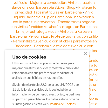
vehículo
-
Mejora tu conducción: Vinilo parasol en
Barcelona con Barbarroja Sticker Shop
-
Protege tu
privacidad: Tapa matrículas en Barcelona
-
Vinilo
líquido Barbarroja Dip en Barcelona: Innovación y
estilo para tus proyectos
-
Transforma tu negocio
con vinilos fundidos rotulación integral en Barcelona:
la mejor estrategia visual
-
Vinilo para Faros en
Barcelona: Personaliza y Protege tus Faros con Estilo
-
Personaliza tu vehículo con stickers para motos en
Barcelona
-
Potencia el estilo de tu vehículo con
adhesivos para coche en Barcelona
-
Destaca en las
calles: Los Mejores stickers para coches en
Uso de cookies
Barcelona
-
Vinilo para faros en Barcelona: Resaltando
Utilizamos cookies propias y de terceros para
la Estética y Seguridad del Automóvil
-
Transforma tu
mejorar nuestros servicios y mostrarle publicidad
vehículo con los vinilos fundidos rotulación integral en
relacionada con sus preferencias mediante el
Barcelona
-
Explora la Innovación en Personalización:
análisis de sus hábitos de navegación.
Vinilo líquido barbarroja dip en Barcelona
-
Transforma
tu vehículo con estilo: Kits adhesivos para coches en
Siguiendo el artículo 22.2 de la Ley 34/2002 , de
Barcelona
-
Personaliza tu vehículo con estilo: Vinilo
11 de julio, de servicios de la sociedad de la
para coche en Barcelona
-
Destaca con Estilo:
información y de comercio electrónico, le pedimos
Pegatinas personalizadas en Barcelona
-
Descubre la
su permiso para obtener los datos estadísticos de
distinción: Los Mejores stickers en Barcelona
-
Estilo
su navegación en esta web.
Política de Cookies
.