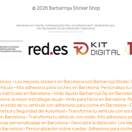
© 2026 Barbarroja Sticker Shop
 único
-
Los mejores stickers en Barcelona con Barbarroja Sticker
ehículo
-
Kits adhesivos para coches en Barcelona: Personaliza tu 
a matrículas en Barcelona
-
Vinilo líquido Barbarroja Dip en Barcel
lona: la mejor estrategia visual
-
Vinilo para Faros en Barcelona: P
el estilo de tu vehículo con adhesivos para coche en Barcelona
-
D
stética y Seguridad del Automóvil
-
Transforma tu vehículo con los v
 en Barcelona
-
Transforma tu vehículo con estilo: Kits adhesivos 
tinas personalizadas en Barcelona
-
Descubre la distinción: Los M
n Barcelona
-
Personalización sobre ruedas: Adhesivos para coch