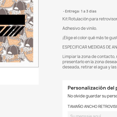
Entrega: 1 a 3 dias
Kit Rotulación para retroviso
Adhesivo de vinilo.
¡Elige el color qué más te gus
ESPECIFICAR MEDIDAS DE A
Limpiar la zona de contacto, 
presentarlo en la zona desea
deseada, retirar el agua y la
Personalización del
No olvide guardar su perso
TAMAÑO ANCHO RETROVIS