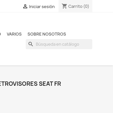
shopping_cart

Carrito
(0)
Iniciar sesión
O
VARIOS
SOBRE NOSOTROS
search
ETROVISORES SEAT FR