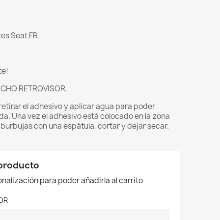
res Seat FR.
te!
NCHO RETROVISOR.
retirar el adhesivo y aplicar agua para poder
da. Una vez el adhesivo está colocado en la zona
s burbujas con una espátula, cortar y dejar secar.
 producto
nalización para poder añadirla al carrito
OR