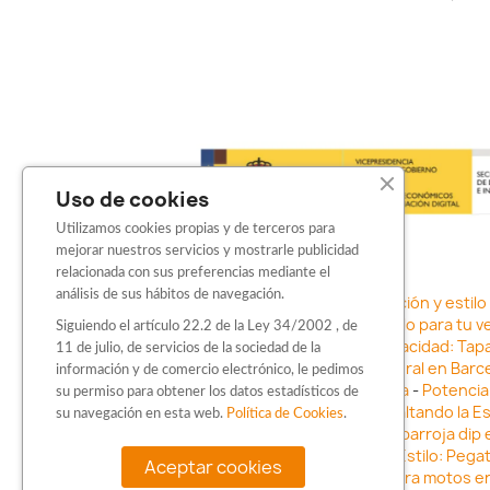
Uso de cookies
Utilizamos cookies propias y de terceros para
mejorar nuestros servicios y mostrarle publicidad
relacionada con sus preferencias mediante el
análisis de sus hábitos de navegación.
Sticker para motos en Barcelona: Personalización y estilo
adhesivos
-
Vinilo para coche en Barcelona: Estilo para tu v
Siguiendo el artículo 22.2 de la Ley 34/2002 , de
con Barbarroja Sticker Shop
-
Protege tu privacidad: Tap
11 de julio, de servicios de la sociedad de la
negocio con vinilos fundidos rotulación integral en Barce
información y de comercio electrónico, le pedimos
vehículo con stickers para motos en Barcelona
-
Potencia 
su permiso para obtener los datos estadísticos de
Barcelona
-
Vinilo para faros en Barcelona: Resaltando la E
su navegación en esta web.
Política de Cookies
.
Innovación en Personalización: Vinilo líquido barbarroja dip
Vinilo para coche en Barcelona
-
Destaca con Estilo: Pega
Aceptar cookies
para motos e