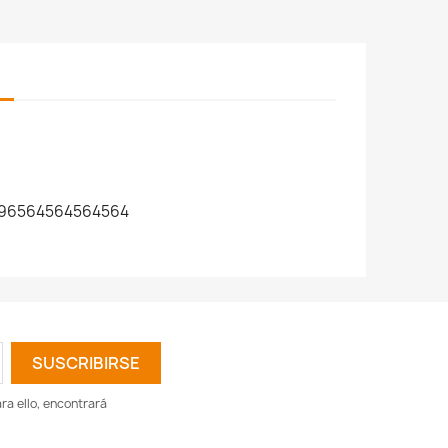
96564564564564
a ello, encontrará