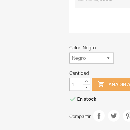
Color: Negro
Cantidad

AÑADIR 

En stock
Compartir