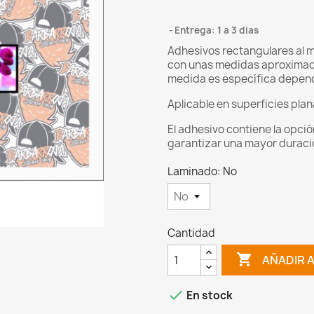
Entrega: 1 a 3 dias
Adhesivos rectangulares al 
con unas medidas aproximada
medida es específica depen
Aplicable en superficies plan
El adhesivo contiene la opci
garantizar una mayor duración 
Laminado: No
Cantidad

AÑADIR 

En stock