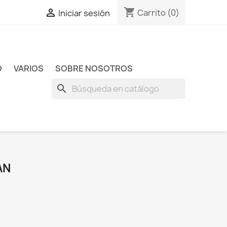
shopping_cart

Carrito
(0)
Iniciar sesión
O
VARIOS
SOBRE NOSOTROS
search
AN