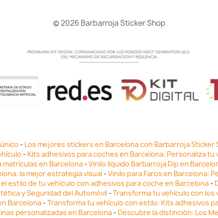
© 2026 Barbarroja Sticker Shop
 único
-
Los mejores stickers en Barcelona con Barbarroja Sticker
ehículo
-
Kits adhesivos para coches en Barcelona: Personaliza tu 
a matrículas en Barcelona
-
Vinilo líquido Barbarroja Dip en Barcel
lona: la mejor estrategia visual
-
Vinilo para Faros en Barcelona: P
el estilo de tu vehículo con adhesivos para coche en Barcelona
-
D
stética y Seguridad del Automóvil
-
Transforma tu vehículo con los v
 en Barcelona
-
Transforma tu vehículo con estilo: Kits adhesivos 
tinas personalizadas en Barcelona
-
Descubre la distinción: Los M