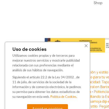
Shop
Uso de cookies
Utilizamos cookies propias y de terceros para
mejorar nuestros servicios y mostrarle publicidad
relacionada con sus preferencias mediante el
análisis de sus hábitos de navegación.
Sticker para motos en Barcelona: Personalización y estilo
adhesivos
-
Vinilo para coche en Barcelona: Estilo para tu v
Siguiendo el artículo 22.2 de la Ley 34/2002 , de
con Barbarroja Sticker Shop
-
Protege tu privacidad: Tap
11 de julio, de servicios de la sociedad de la
negocio con vinilos fundidos rotulación integral en Barce
información y de comercio electrónico, le pedimos
vehículo con stickers para motos en Barcelona
-
Potencia 
su permiso para obtener los datos estadísticos de
Barcelona
-
Vinilo para faros en Barcelona: Resaltando la E
su navegación en esta web.
Política de Cookies
.
Innovación en Personalización: Vinilo líquido barbarroja dip
Vinilo para coche en Barcelona
-
Destaca con Estilo: Pega
Aceptar cookies