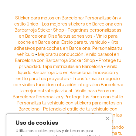
Sticker para motos en Barcelona: Personalización y
estilo único
-
Los mejores stickers en Barcelona con
Barbarroja Sticker Shop
-
Pegatinas personalizadas
en Barcelona: Diseña tus adhesivos
-
Vinilo para
coche en Barcelona: Estilo para tu vehículo
-
Kits
adhesivos para coches en Barcelona: Personaliza tu
vehículo
-
Mejora tu conducción: Vinilo parasol en
Barcelona con Barbarroja Sticker Shop
-
Protege tu
privacidad: Tapa matrículas en Barcelona
-
Vinilo
líquido Barbarroja Dip en Barcelona: Innovación y
estilo para tus proyectos
-
Transforma tu negocio
con vinilos fundidos rotulación integral en Barcelona:
la mejor estrategia visual
-
Vinilo para Faros en
Barcelona: Personaliza y Protege tus Faros con Estilo
-
Personaliza tu vehículo con stickers para motos en
Barcelona
-
Potencia el estilo de tu vehículo con
adhesivos para coche en Barcelona
-
Destaca en las
calles: Los Mejores stickers para coches en
Uso de cookies
Barcelona
-
Vinilo para faros en Barcelona: Resaltando
Utilizamos cookies propias y de terceros para
la Estética y Seguridad del Automóvil
-
Transforma tu