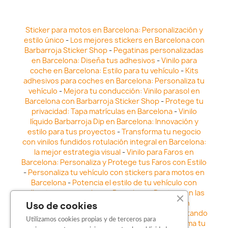
Sticker para motos en Barcelona: Personalización y
estilo único
-
Los mejores stickers en Barcelona con
Barbarroja Sticker Shop
-
Pegatinas personalizadas
en Barcelona: Diseña tus adhesivos
-
Vinilo para
coche en Barcelona: Estilo para tu vehículo
-
Kits
adhesivos para coches en Barcelona: Personaliza tu
vehículo
-
Mejora tu conducción: Vinilo parasol en
Barcelona con Barbarroja Sticker Shop
-
Protege tu
privacidad: Tapa matrículas en Barcelona
-
Vinilo
líquido Barbarroja Dip en Barcelona: Innovación y
estilo para tus proyectos
-
Transforma tu negocio
con vinilos fundidos rotulación integral en Barcelona:
la mejor estrategia visual
-
Vinilo para Faros en
Barcelona: Personaliza y Protege tus Faros con Estilo
-
Personaliza tu vehículo con stickers para motos en
Barcelona
-
Potencia el estilo de tu vehículo con
adhesivos para coche en Barcelona
-
Destaca en las
calles: Los Mejores stickers para coches en
Uso de cookies
Barcelona
-
Vinilo para faros en Barcelona: Resaltando
Utilizamos cookies propias y de terceros para
la Estética y Seguridad del Automóvil
-
Transforma tu