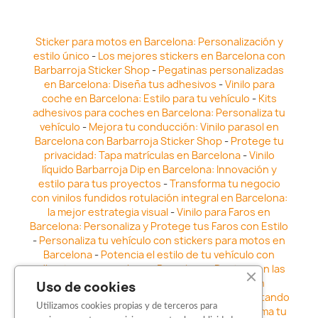
Sticker para motos en Barcelona: Personalización y
estilo único
-
Los mejores stickers en Barcelona con
Barbarroja Sticker Shop
-
Pegatinas personalizadas
en Barcelona: Diseña tus adhesivos
-
Vinilo para
coche en Barcelona: Estilo para tu vehículo
-
Kits
adhesivos para coches en Barcelona: Personaliza tu
vehículo
-
Mejora tu conducción: Vinilo parasol en
Barcelona con Barbarroja Sticker Shop
-
Protege tu
privacidad: Tapa matrículas en Barcelona
-
Vinilo
líquido Barbarroja Dip en Barcelona: Innovación y
estilo para tus proyectos
-
Transforma tu negocio
con vinilos fundidos rotulación integral en Barcelona:
la mejor estrategia visual
-
Vinilo para Faros en
Barcelona: Personaliza y Protege tus Faros con Estilo
-
Personaliza tu vehículo con stickers para motos en
Barcelona
-
Potencia el estilo de tu vehículo con
adhesivos para coche en Barcelona
-
Destaca en las
calles: Los Mejores stickers para coches en
Uso de cookies
Barcelona
-
Vinilo para faros en Barcelona: Resaltando
Utilizamos cookies propias y de terceros para
la Estética y Seguridad del Automóvil
-
Transforma tu