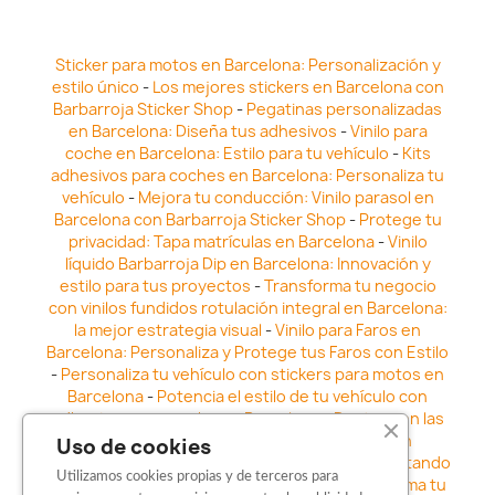
Sticker para motos en Barcelona: Personalización y
estilo único
-
Los mejores stickers en Barcelona con
Barbarroja Sticker Shop
-
Pegatinas personalizadas
en Barcelona: Diseña tus adhesivos
-
Vinilo para
coche en Barcelona: Estilo para tu vehículo
-
Kits
adhesivos para coches en Barcelona: Personaliza tu
vehículo
-
Mejora tu conducción: Vinilo parasol en
Barcelona con Barbarroja Sticker Shop
-
Protege tu
privacidad: Tapa matrículas en Barcelona
-
Vinilo
líquido Barbarroja Dip en Barcelona: Innovación y
estilo para tus proyectos
-
Transforma tu negocio
con vinilos fundidos rotulación integral en Barcelona:
la mejor estrategia visual
-
Vinilo para Faros en
Barcelona: Personaliza y Protege tus Faros con Estilo
-
Personaliza tu vehículo con stickers para motos en
Barcelona
-
Potencia el estilo de tu vehículo con
adhesivos para coche en Barcelona
-
Destaca en las
calles: Los Mejores stickers para coches en
Uso de cookies
Barcelona
-
Vinilo para faros en Barcelona: Resaltando
Utilizamos cookies propias y de terceros para
la Estética y Seguridad del Automóvil
-
Transforma tu