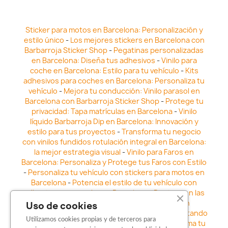
Sticker para motos en Barcelona: Personalización y
estilo único
-
Los mejores stickers en Barcelona con
Barbarroja Sticker Shop
-
Pegatinas personalizadas
en Barcelona: Diseña tus adhesivos
-
Vinilo para
coche en Barcelona: Estilo para tu vehículo
-
Kits
adhesivos para coches en Barcelona: Personaliza tu
vehículo
-
Mejora tu conducción: Vinilo parasol en
Barcelona con Barbarroja Sticker Shop
-
Protege tu
privacidad: Tapa matrículas en Barcelona
-
Vinilo
líquido Barbarroja Dip en Barcelona: Innovación y
estilo para tus proyectos
-
Transforma tu negocio
con vinilos fundidos rotulación integral en Barcelona:
la mejor estrategia visual
-
Vinilo para Faros en
Barcelona: Personaliza y Protege tus Faros con Estilo
-
Personaliza tu vehículo con stickers para motos en
Barcelona
-
Potencia el estilo de tu vehículo con
adhesivos para coche en Barcelona
-
Destaca en las
calles: Los Mejores stickers para coches en
Uso de cookies
Barcelona
-
Vinilo para faros en Barcelona: Resaltando
Utilizamos cookies propias y de terceros para
la Estética y Seguridad del Automóvil
-
Transforma tu