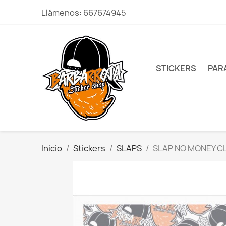
Llámenos:
667674945
STICKERS
PAR
Inicio
Stickers
SLAPS
SLAP NO MONEY C