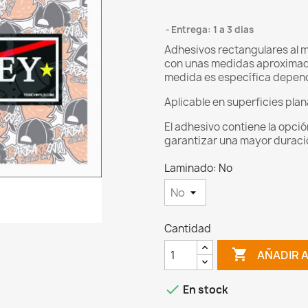
Entrega: 1 a 3 dias
Adhesivos rectangulares al 
con unas medidas aproximada
medida es específica depen
Aplicable en superficies plan
El adhesivo contiene la opci
garantizar una mayor duración 
Laminado: No
Cantidad

AÑADIR 

En stock