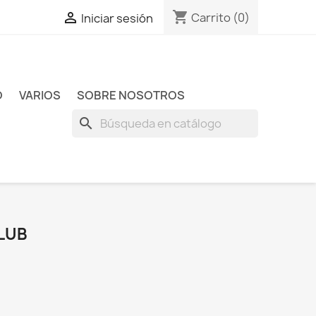
shopping_cart

Carrito
(0)
Iniciar sesión
O
VARIOS
SOBRE NOSOTROS
search
LUB