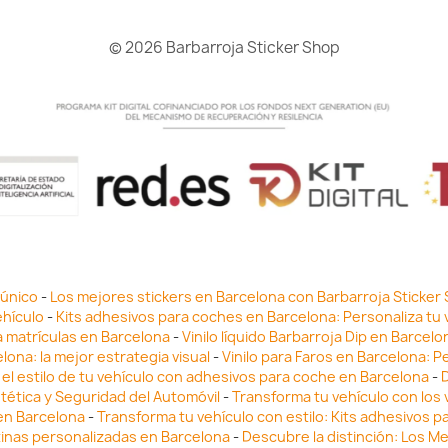
© 2026 Barbarroja Sticker Shop
 único
-
Los mejores stickers en Barcelona con Barbarroja Sticker
ehículo
-
Kits adhesivos para coches en Barcelona: Personaliza tu 
a matrículas en Barcelona
-
Vinilo líquido Barbarroja Dip en Barcel
lona: la mejor estrategia visual
-
Vinilo para Faros en Barcelona: P
el estilo de tu vehículo con adhesivos para coche en Barcelona
-
D
stética y Seguridad del Automóvil
-
Transforma tu vehículo con los v
 en Barcelona
-
Transforma tu vehículo con estilo: Kits adhesivos 
tinas personalizadas en Barcelona
-
Descubre la distinción: Los M