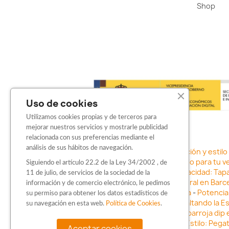
Shop
Uso de cookies
Utilizamos cookies propias y de terceros para
mejorar nuestros servicios y mostrarle publicidad
relacionada con sus preferencias mediante el
análisis de sus hábitos de navegación.
Sticker para motos en Barcelona: Personalización y estilo
adhesivos
-
Vinilo para coche en Barcelona: Estilo para tu v
Siguiendo el artículo 22.2 de la Ley 34/2002 , de
con Barbarroja Sticker Shop
-
Protege tu privacidad: Tap
11 de julio, de servicios de la sociedad de la
negocio con vinilos fundidos rotulación integral en Barce
información y de comercio electrónico, le pedimos
vehículo con stickers para motos en Barcelona
-
Potencia 
su permiso para obtener los datos estadísticos de
Barcelona
-
Vinilo para faros en Barcelona: Resaltando la E
su navegación en esta web.
Política de Cookies
.
Innovación en Personalización: Vinilo líquido barbarroja dip
Vinilo para coche en Barcelona
-
Destaca con Estilo: Pega
Aceptar cookies