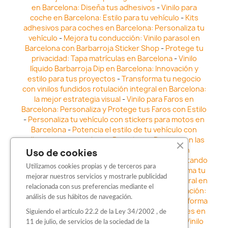
en Barcelona: Diseña tus adhesivos
-
Vinilo para
coche en Barcelona: Estilo para tu vehículo
-
Kits
adhesivos para coches en Barcelona: Personaliza tu
vehículo
-
Mejora tu conducción: Vinilo parasol en
Barcelona con Barbarroja Sticker Shop
-
Protege tu
privacidad: Tapa matrículas en Barcelona
-
Vinilo
líquido Barbarroja Dip en Barcelona: Innovación y
estilo para tus proyectos
-
Transforma tu negocio
con vinilos fundidos rotulación integral en Barcelona:
la mejor estrategia visual
-
Vinilo para Faros en
Barcelona: Personaliza y Protege tus Faros con Estilo
-
Personaliza tu vehículo con stickers para motos en
Barcelona
-
Potencia el estilo de tu vehículo con
adhesivos para coche en Barcelona
-
Destaca en las
calles: Los Mejores stickers para coches en
Uso de cookies
Barcelona
-
Vinilo para faros en Barcelona: Resaltando
Utilizamos cookies propias y de terceros para
la Estética y Seguridad del Automóvil
-
Transforma tu
mejorar nuestros servicios y mostrarle publicidad
vehículo con los vinilos fundidos rotulación integral en
relacionada con sus preferencias mediante el
Barcelona
-
Explora la Innovación en Personalización:
análisis de sus hábitos de navegación.
Vinilo líquido barbarroja dip en Barcelona
-
Transforma
tu vehículo con estilo: Kits adhesivos para coches en
Siguiendo el artículo 22.2 de la Ley 34/2002 , de
Barcelona
-
Personaliza tu vehículo con estilo: Vinilo
11 de julio, de servicios de la sociedad de la