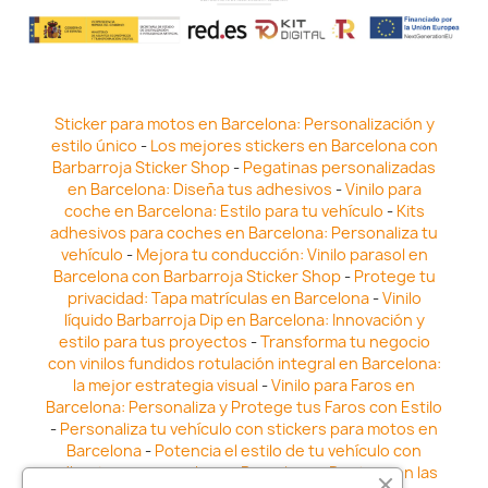
Sticker para motos en Barcelona: Personalización y
estilo único
-
Los mejores stickers en Barcelona con
Barbarroja Sticker Shop
-
Pegatinas personalizadas
en Barcelona: Diseña tus adhesivos
-
Vinilo para
coche en Barcelona: Estilo para tu vehículo
-
Kits
adhesivos para coches en Barcelona: Personaliza tu
vehículo
-
Mejora tu conducción: Vinilo parasol en
Barcelona con Barbarroja Sticker Shop
-
Protege tu
privacidad: Tapa matrículas en Barcelona
-
Vinilo
líquido Barbarroja Dip en Barcelona: Innovación y
estilo para tus proyectos
-
Transforma tu negocio
con vinilos fundidos rotulación integral en Barcelona:
la mejor estrategia visual
-
Vinilo para Faros en
Barcelona: Personaliza y Protege tus Faros con Estilo
-
Personaliza tu vehículo con stickers para motos en
Barcelona
-
Potencia el estilo de tu vehículo con
adhesivos para coche en Barcelona
-
Destaca en las