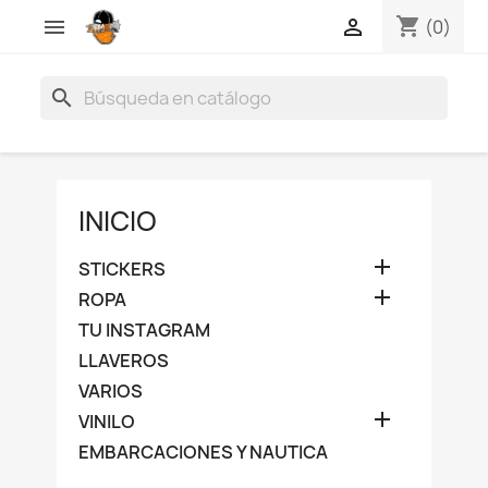
shopping_cart


(0)
search
INICIO

STICKERS

ROPA
TU INSTAGRAM
LLAVEROS
VARIOS

VINILO
EMBARCACIONES Y NAUTICA