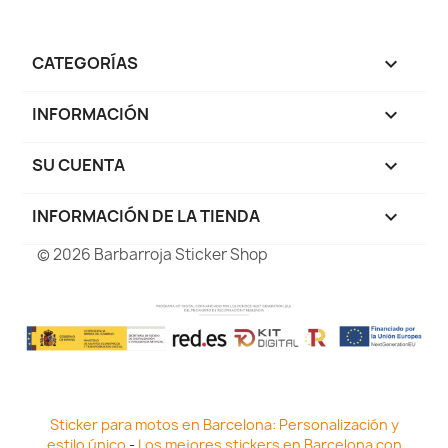
CATEGORÍAS

INFORMACIÓN

SU CUENTA

INFORMACIÓN DE LA TIENDA
keyboard_arrow_down
© 2026 Barbarroja Sticker Shop
Sticker para motos en Barcelona: Personalización y
estilo único
-
Los mejores stickers en Barcelona con