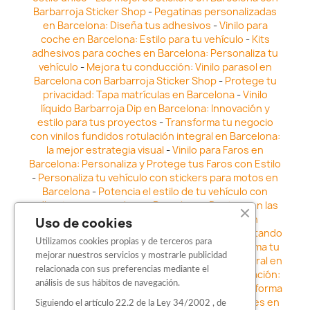
Barbarroja Sticker Shop
-
Pegatinas personalizadas
en Barcelona: Diseña tus adhesivos
-
Vinilo para
coche en Barcelona: Estilo para tu vehículo
-
Kits
adhesivos para coches en Barcelona: Personaliza tu
vehículo
-
Mejora tu conducción: Vinilo parasol en
Barcelona con Barbarroja Sticker Shop
-
Protege tu
privacidad: Tapa matrículas en Barcelona
-
Vinilo
líquido Barbarroja Dip en Barcelona: Innovación y
estilo para tus proyectos
-
Transforma tu negocio
con vinilos fundidos rotulación integral en Barcelona:
la mejor estrategia visual
-
Vinilo para Faros en
Barcelona: Personaliza y Protege tus Faros con Estilo
-
Personaliza tu vehículo con stickers para motos en
Barcelona
-
Potencia el estilo de tu vehículo con
adhesivos para coche en Barcelona
-
Destaca en las
calles: Los Mejores stickers para coches en
Uso de cookies
Barcelona
-
Vinilo para faros en Barcelona: Resaltando
Utilizamos cookies propias y de terceros para
la Estética y Seguridad del Automóvil
-
Transforma tu
mejorar nuestros servicios y mostrarle publicidad
vehículo con los vinilos fundidos rotulación integral en
relacionada con sus preferencias mediante el
Barcelona
-
Explora la Innovación en Personalización:
análisis de sus hábitos de navegación.
Vinilo líquido barbarroja dip en Barcelona
-
Transforma
tu vehículo con estilo: Kits adhesivos para coches en
Siguiendo el artículo 22.2 de la Ley 34/2002 , de